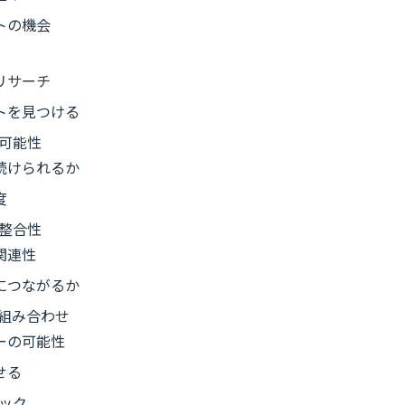
トの機会
リサーチ
トを見つける
可能性
続けられるか
度
整合性
関連性
につながるか
組み合わせ
ーの可能性
せる
ック