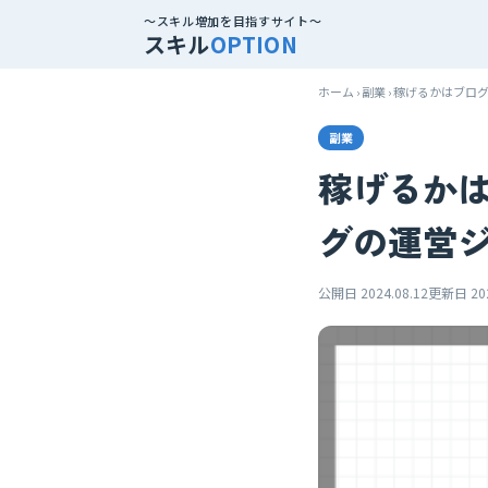
～スキル増加を目指すサイト～
スキル
OPTION
ホーム
副業
稼げるかはブログ
副業
稼げるか
グの運営
公開日 2024.08.12
更新日 202